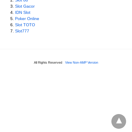
Slot 88
Slot Gacor
IDN Slot
Poker Online
Slot TOTO
Slot777
All Rights Reserved
View Non-AMP Version