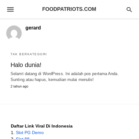
FOODPATRIOTS.COM
gerard
TAK BERKATEGORI
Halo dunia!
Selamt datang di WordPress. Ini adalah pos pertama Anda.
Sunting atau hapus, kemudian mulai menulis!
2 tahun ago
Daftar Link Viral Di Indonesia
Slot PG Demo